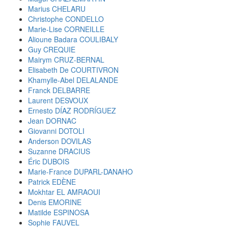
Marius CHELARU
Christophe CONDELLO
Marie-Lise CORNEILLE
Alioune Badara COULIBALY
Guy CREQUIE
Mairym CRUZ-BERNAL
Elisabeth De COURTIVRON
Khamylle-Abel DELALANDE
Franck DELBARRE
Laurent DESVOUX
Ernesto DÍAZ RODRÍGUEZ
Jean DORNAC
Giovanni DOTOLI
Anderson DOVILAS
Suzanne DRACIUS
Éric DUBOIS
Marie-France DUPARL-DANAHO
Patrick EDÈNE
Mokhtar EL AMRAOUI
Denis EMORINE
Matilde ESPINOSA
Sophie FAUVEL