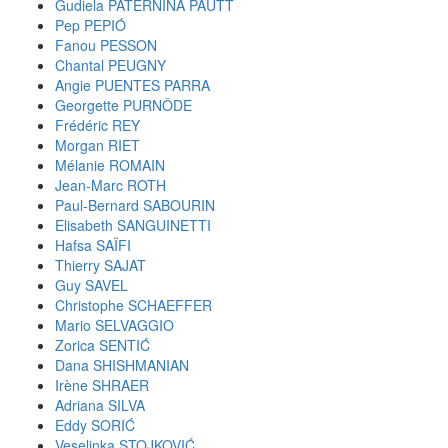
Gudiela PATERNINA PAUTT
Pep PEPIÓ
Fanou PESSON
Chantal PEUGNY
Angie PUENTES PARRA
Georgette PURNÔDE
Frédéric REY
Morgan RIET
Mélanie ROMAIN
Jean-Marc ROTH
Paul-Bernard SABOURIN
Elisabeth SANGUINETTI
Hafsa SAÏFI
Thierry SAJAT
Guy SAVEL
Christophe SCHAEFFER
Mario SELVAGGIO
Zorica SENTIĆ
Dana SHISHMANIAN
Irène SHRAER
Adriana SILVA
Eddy SORIĆ
Veselinka STOJKOVIĆ