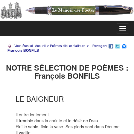
Toggl
naviga
Vous êtes ici :
Accueil
>
Poèmes d'ici et d'ailleurs
>
Partager:
François BONFILS
NOTRE SÉLECTION DE POÈMES :
François BONFILS
LE BAIGNEUR
Il entre lentement.
Il tremble dans la crainte et le désir de l’eau.
Fini le sable, finie la vase. Ses pieds sont dans l’écume.
Il vacille.