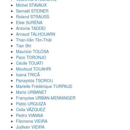
Michel STAVAUX
Samaël STEINER
Roland STRAUSS
Elsie SURÉNA
Antonia TADDEI
Arnaud TALHOUARN
Than-Vân Tôn-Thât
Tian Shi
Mauricio TOLOSA
Paco TORONJO
Cécile TOUATI
Mouloud TOUAHRI
Ioana TRICĂ
Panayiota TSOROU
Marielle Frédérique TURPAUD
Mario URBANET
Françoise URBAN-MENNINGER
Pablo URQUIZA
Celia VÁZQUEZ
Pedro VIANNA
Filomena VIEIRA
Judivan VIEIRA