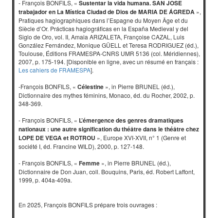
- François BONFILS, «
Sustentar la vida humana. SAN JOSE
trabajador en La Mística Ciudad de Dios de MARIA DE ÁGREDA
»,
Pratiques hagiographiques dans l’Espagne du Moyen Âge et du
Siècle d’Or. Prácticas hagiográficas en la España Medieval y del
Siglo de Oro, vol. II, Amaia ARIZALETA, Françoise CAZAL, Luis
González Fernández, Monique GÜELL et Teresa RODRIGUEZ (éd.),
Toulouse, Éditions FRAMESPA-CNRS UMR 5136 (col. Méridiennes),
2007, p. 175-194. [Disponible en ligne, avec un résumé en français :
Les cahiers de FRAMESPA
].
-François BONFILS, «
Célestine
», in Pierre BRUNEL (éd.),
Dictionnaire des mythes féminins, Monaco, éd. du Rocher, 2002, p.
348-369.
- François BONFILS, «
L’émergence des genres dramatiques
nationaux : une autre signification du théâtre dans le théâtre chez
LOPE DE VEGA et ROTROU
», Europe XVI-XVII, n° 1 (Genre et
société I, éd. Francine WILD), 2000, p. 127-148.
- François BONFILS, «
Femme
», in Pierre BRUNEL (éd.),
Dictionnaire de Don Juan, coll. Bouquins, Paris, éd. Robert Laffont,
1999, p. 404a-409a.
En 2025, François BONFILS prépare trois ouvrages :