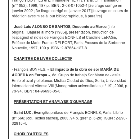
(n°1052), 1999, 187 p. ISBN : 2-08-071052-4 [2e tirage corrigé en
janvier 2002 ; 3e tirage corrigé en janvier 2017] [ouvrage en cours de
réédition avec mise à jour bibliographique, à paraître]
-
José Luis ALONSO DE SANTOS, Descente au Maroc
[titre
original : Bajarse al moro (1985)], présentation, traduction de
l'espagnol et notes de François BONFILS et Caroline LEPAGE,
Préface de Marie-France DELPORT, Paris, Presses de la Sorbonne
Nouvelle, 1997, 109 p. ISBN: 2-87854-127-8.
CHAPITRE DE LIVRE COLLECTIF
- François BONFILS, «
El impacto de la obra de sor MARÍA DE
ÁGREDA en Europa
», éd. Grupo de trabajo Sor María de Jesús,
Entre el azul y el blanco. Mística Ciudad de Dios, Soria, Universidad
Internacional Alfonso VIII (Monografías universitarias, n° 19), 2006, p.
73-94, ISBN : 84-96695-05-0.
PRÉSENTATION ET ANAYLYSE D’OUVRAGE
-
Saint LUC, Évangile
, préface de François BONFILS, Paris, Librio
(n° 566) [col. Textes sacrés], 2003, 94 p. (préf. p. 5-20), ISBN : 2-290-
32815-4.
CHOIX D’ARTICLES