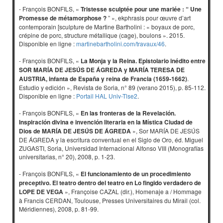
- François BONFILS, «
Tristesse sculptée pour une mariée : “ Une
Promesse de métamorphose ?
” », ekphrasis pour œuvre d’art
contemporain [sculpture de Martine Bartholini : « boyaux de porc,
crépine de porc, structure métallique (cage), boulons ». 2015.
Disponible en ligne :
martinebartholini.com/travaux/46
.
- François BONFILS, «
La Monja y la Reina. Epistolario inédito entre
SOR MARÍA DE JESÚS DE ÁGREDA y MARÍA TERESA DE
AUSTRIA, infanta de España y reina de Francia (1659-1662)
.
Estudio y edición », Revista de Soria, n° 89 (verano 2015), p. 85-112.
Disponible en ligne :
Portail HAL Univ-Tlse2
.
- François BONFILS, «
En las fronteras de la Revelación.
Inspiración divina e invención literaria en la Mística Ciudad de
Dios de MARÍA DE JESÚS DE ÁGREDA
», Sor MARÍA DE JESÚS
DE ÁGREDA y la escritura conventual en el Siglo de Oro, éd. Miguel
ZUGASTI, Soria, Universidad Internacional Alfonso VIII (Monografías
universitarias, n° 20), 2008, p. 1-23.
- François BONFILS, «
El funcionamiento de un procedimiento
preceptivo. El teatro dentro del teatro en Lo fingido verdadero de
LOPE DE VEGA
», Françoise CAZAL (dir.), Homenaje a / Hommage
à Francis CERDAN, Toulouse, Presses Universitaires du Mirail (col.
Méridiennes), 2008, p. 81-99.